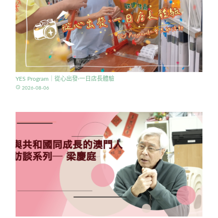
YES Program｜從心出發·一日店長體驗
access_time
2026-08-06