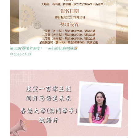
第五屆”醒著的歷史”——三行詩比賽徵稿
access_time
2026-07-29