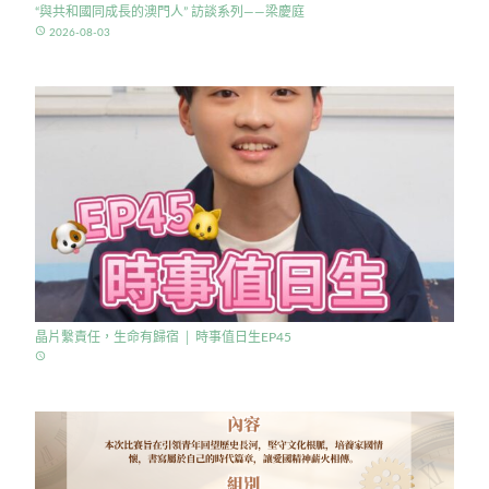
“與共和國同成長的澳門人” 訪談系列——梁慶庭
access_time
2026-08-03
晶片繫責任，生命有歸宿 │ 時事值日生EP45
access_time