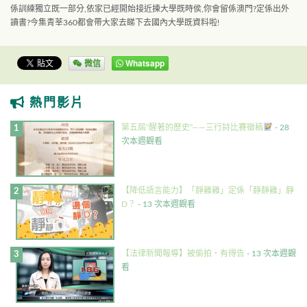
係訓練獨立既一部分,依家已經開始接近揀大學既時侯,你會留係澳門?定係出外
讀書?今集青莘360都會帶大家去睇下去國內大學既資料啦!
微信
Whatsapp
熱門影片
第五屆”醒著的歷史”——三行詩比賽徵稿
- 28
次本週觀看
【降低語言能力】「靜雞雞」定係「靜靜雞」靜
D？
- 13 次本週觀看
【法律新聞報導】被偷拍・有得告
- 13 次本週觀
看