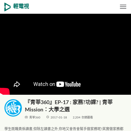
輕電視
Togg
『青莘360』EP-17 : 家務?功課? | 青莘
Mission：大學之選
live_tv
access_time
青莘360
2017-01-18
2,204 次總觀看
學生既職責係讀書,但除左讀書之外,你地又會吾會幫手做家務呢?其實做家務都