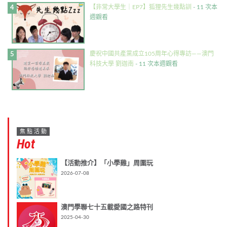
【非常大學生｜EP7】狐狸先生幾點訓
- 11 次本
週觀看
慶祝中國共產黨成立105周年心得專訪——澳門
科技大學 劉迦南
- 11 次本週觀看
焦點活動
Hot
【活動推介】「小學雞」周圍玩
2026-07-08
澳門學聯七十五載愛國之路特刊
2025-04-30