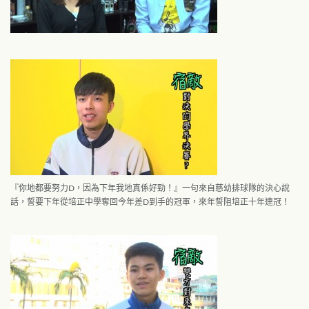
『你地都要努力D，因為下年我地真係好勁！』一句來自慈幼排球隊的決心說
話，誓要下年從培正中學奪回今年差D到手的冠軍，來年誓阻培正十年連冠！