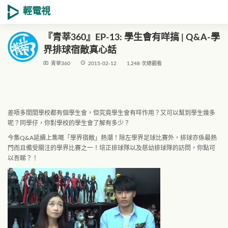
輕電視
『青莘360』EP-13: 學生會有咩搞 | Q&A-學
界排球宿敵真心話
live_tv
access_time
青莘360
2015-02-12
1,248 次總觀看
差唔多間間學校都有個學生會，但究竟學生會有咩作用？又可以幫到學生幾多
呢？同學仔，你對學校的學生會了解有多少？
今集Q&A延續上集嘅「學界宿敵」熱潮！除左學界足球比賽外，排球亦係最熱
門而且備受關注的學界比賽之一！培正排球隊以及慈幼排球隊的訪問，你點可
以吾睇？！