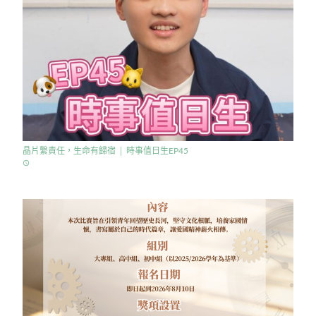
晶片繫責任，生命有歸宿 │ 時事值日生EP45
access_time