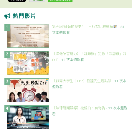
熱門影片
第五屆”醒著的歷史”——三行詩比賽徵稿
- 24
次本週觀看
【降低語言能力】「靜雞雞」定係「靜靜雞」靜
D？
- 12 次本週觀看
【非常大學生｜EP7】狐狸先生幾點訓
- 11 次本
週觀看
【法律新聞報導】被偷拍・有得告
- 11 次本週觀
看