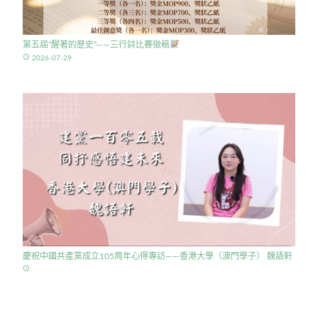
第五屆”醒著的歷史”——三行詩比賽徵稿
access_time
2026-07-29
慶祝中國共產黨成立105周年心得專訪——香港大學（澳門學子） 魏語軒
access_time