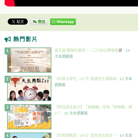
微信
Whatsapp
熱門影片
第五屆”醒著的歷史”——三行詩比賽徵稿
- 19
次本週觀看
【非常大學生｜EP7】狐狸先生幾點訓
- 12 次本
週觀看
【降低語言能力】「靜雞雞」定係「靜靜雞」靜
D？
- 12 次本週觀看
【非常實驗室｜EP1】如何氹女朋友？
- 10 次本