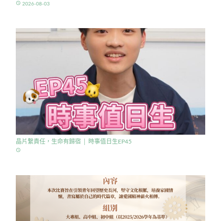
access_time
2026-08-03
晶片繫責任，生命有歸宿 │ 時事值日生EP45
access_time