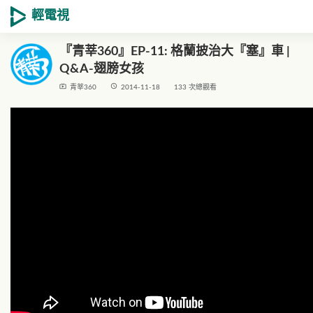
輕電視
『青莘360』EP-11: 格蘭披治大『塞』車 |
Q&A-翅膀女孩
live_tv
access_time
青莘360
2014-11-18
133 次總觀看