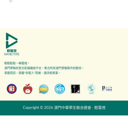
access_time
輕輕鬆鬆，睇電視。
澳門學聯的官方影攝播放平台，集合所有澳門學聯製作的節目。
掌握資訊，掌握"年輕人”思維、潮流新興事。
Copyright © 2026 澳門中華學生聯合總會 - 輕電視