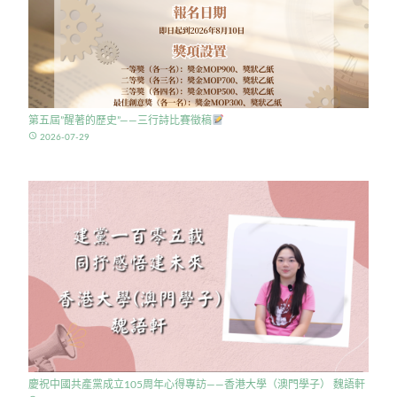
第五屆”醒著的歷史”——三行詩比賽徵稿
access_time
2026-07-29
慶祝中國共產黨成立105周年心得專訪——香港大學（澳門學子） 魏語軒