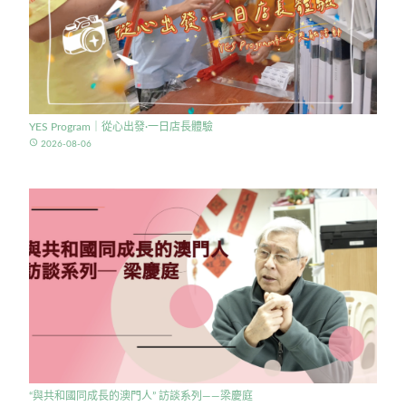
YES Program｜從心出發·一日店長體驗
access_time
2026-08-06
“與共和國同成長的澳門人” 訪談系列——梁慶庭