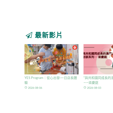
最新影片
YES Program｜從心出發·一日店長體
“與共和國同成長的澳
驗
——梁慶庭
access_time
access_time
2026-08-06
2026-08-03