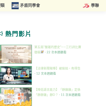
硬頸
矛盾同學會
學聯
熱門影片
第五屆”醒著的歷史”——三行詩比賽
徵稿
- 22 次本週觀看
【法律新聞報導】被偷拍・有得告
- 12 次本週觀看
【降低語言能力】「靜雞雞」定係
「靜靜雞」靜D？
- 11 次本週觀看