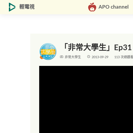
輕電視
APO channel
「非常大學生」Ep31 
live_tv
access_time
非常大學生
2013-09-29
113 次總觀