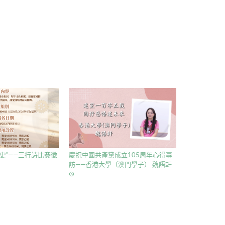
史”——三行詩比賽徵
慶祝中國共產黨成立105周年心得專
訪——香港大學（澳門學子） 魏語軒
access_time