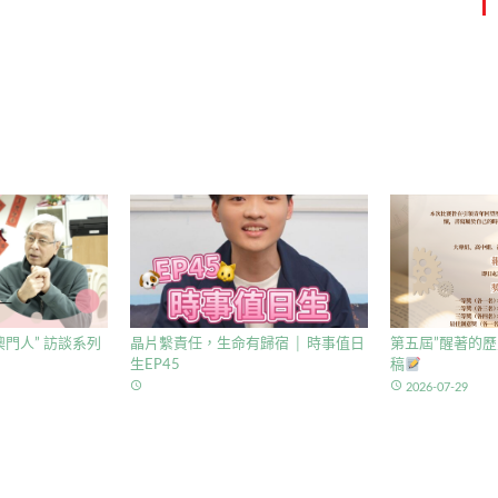
門人” 訪談系列
晶片繫責任，生命有歸宿 │ 時事值日
第五屆”醒著的歷
生EP45
稿
access_time
access_time
2026-07-29