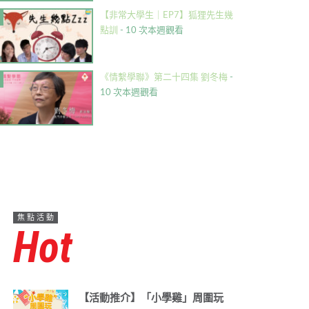
【非常大學生｜EP7】狐狸先生幾
點訓
- 10 次本週觀看
《情繫學聯》第二十四集 劉冬梅
-
10 次本週觀看
焦點活動
Hot
【活動推介】「小學雞」周圍玩