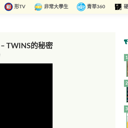
形TV
非常大學生
青莘360
– TWINS的秘密
看