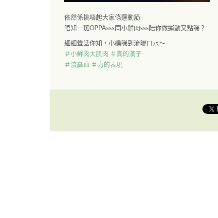
依然係挑唔起大家條運動筋
唔知一班OPPAsss同小鮮肉sss陪你做運動又點睇？
細細聲話你知，小編睇到流曬口水～
＃
小鮮肉大肌肉
＃
真的漢子
＃
流鼻血
＃
力的表現