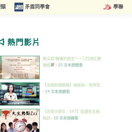
硬頸
矛盾同學會
學聯
熱門影片
第五屆”醒著的歷史”——三行詩比賽
徵稿
- 25 次本週觀看
【法律新聞報導】被偷拍・有得告
- 14 次本週觀看
【非常大學生｜EP7】狐狸先生幾
點訓
- 10 次本週觀看