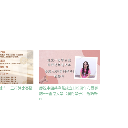
史”——三行詩比賽徵
慶祝中國共產黨成立105周年心得專
訪——香港大學（澳門學子） 魏語軒
access_time