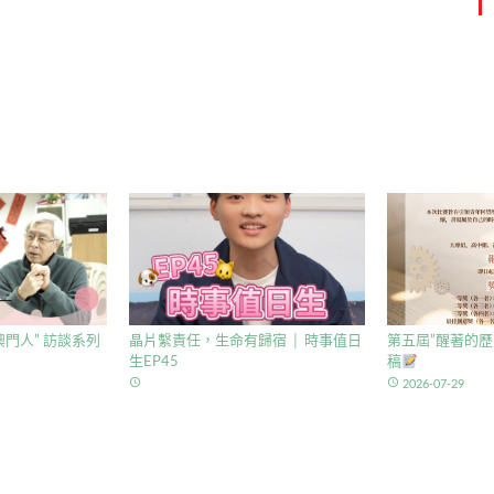
門人” 訪談系列
晶片繫責任，生命有歸宿 │ 時事值日
第五屆”醒著的歷
生EP45
稿
access_time
access_time
2026-07-29