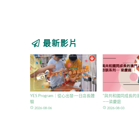
最新影片
YES Program｜從心出發·一日店長體
“與共和國同成長的澳
驗
——梁慶庭
access_time
access_time
2026-08-06
2026-08-03