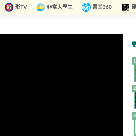
形TV
非常大學生
青莘360