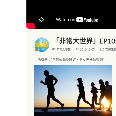
「非常大世界」EP10
live_tv
access_time
非常大學生
2016-11-07
117 次總觀
古語有云：”日日運動身體好，男女老幼做得到”