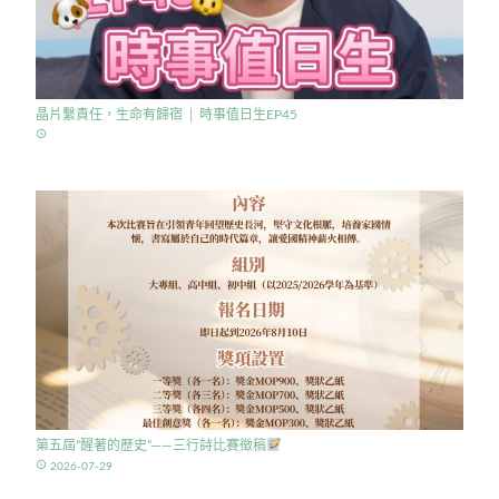
晶片繫責任，生命有歸宿 │ 時事值日生EP45
access_time
第五屆”醒著的歷史”——三行詩比賽徵稿
access_time
2026-07-29