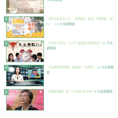
次本週觀看
【降低語言能力】「靜雞雞」定係「靜靜雞」靜
D？
- 12 次本週觀看
【非常大學生｜EP7】狐狸先生幾點訓
- 11 次本
週觀看
【法律新聞報導】被偷拍・有得告
- 11 次本週觀
看
《情繫學聯》第二十四集 劉冬梅
- 9 次本週觀看