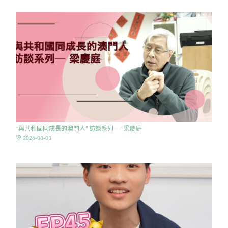
“與共和國同成長的澳門人” 訪談系列——梁慶庭
access_time
2026-08-03