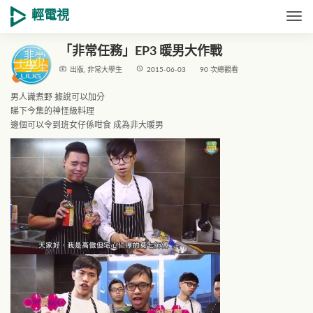
輕電視
Togg
「非常任務」EP3 暖男大作戰
live_tv
access_time
出版
,
非常大學生
2015-06-03
90 次總觀看
男人識煮野 據說可以加分
睇下今集的神怪級料理
邊個可以令到班女仔係咁食 成為非大暖男