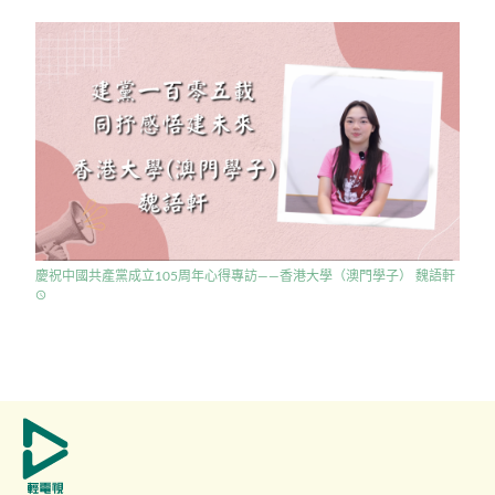
慶祝中國共產黨成立105周年心得專訪——香港大學（澳門學子） 魏語軒
access_time