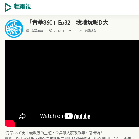
輕電視
「青莘360」Ep32 – 我地玩呢D大
live_tv
access_time
青莘360
2013-11-29
171 次總觀看
“青莘360″史上最敏感的主題，今集跟大家談作弊、講出貓！