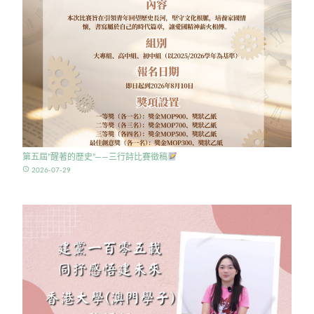
第五屆”醒著的歷史”——三行詩比賽徵稿
access_time
2026-07-29