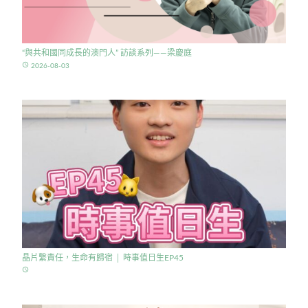
“與共和國同成長的澳門人” 訪談系列——梁慶庭
access_time
2026-08-03
晶片繫責任，生命有歸宿 │ 時事值日生EP45
access_time