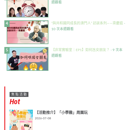
週觀看
“與共和國同成長的澳門人” 訪談系列——梁慶庭
-
10 次本週觀看
【非常實驗室｜EP1】如何氹女朋友？
- 9 次本
週觀看
焦點活動
Hot
【活動推介】「小學雞」周圍玩
2026-07-08