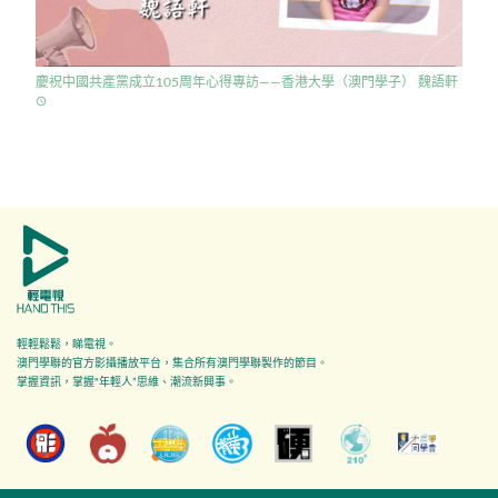
慶祝中國共產黨成立105周年心得專訪——香港大學（澳門學子） 魏語軒
access_time
輕輕鬆鬆，睇電視。
澳門學聯的官方影攝播放平台，集合所有澳門學聯製作的節目。
掌握資訊，掌握"年輕人”思維、潮流新興事。