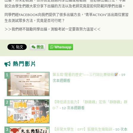
出貓，你未必試過，但你肯定遇過同學出貓或者聽過一些必勝出貓方法，今集
就交由學生們
­跟大家分享下出貓的方法以及老師究竟是如何防範同學們出貓。
同學們經FACEBOOK向我們提供了很多出貓方去，”青莘ACTION”派出兩位實
­習
生去測試眾多方法，究竟是否可行呢？
＞＞我們絕不鼓勵同學出貓，測驗考試一定要靠努力溫習＜＜
微信
Whatsapp
熱門影片
第五屆”醒著的歷史”——三行詩比賽徵稿
- 19
次本週觀看
【降低語言能力】「靜雞雞」定係「靜靜雞」靜
D？
- 12 次本週觀看
【非常大學生｜EP7】狐狸先生幾點訓
- 10 次本