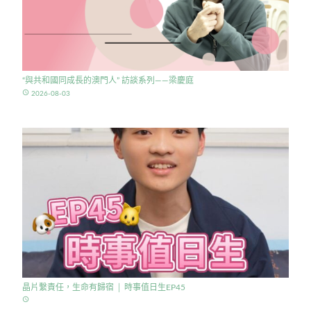
“與共和國同成長的澳門人” 訪談系列——梁慶庭
access_time
2026-08-03
晶片繫責任，生命有歸宿 │ 時事值日生EP45
access_time