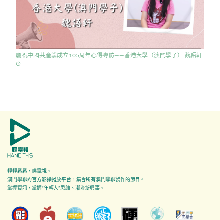
慶祝中國共產黨成立105周年心得專訪——香港大學（澳門學子） 魏語軒
access_time
輕輕鬆鬆，睇電視。
澳門學聯的官方影攝播放平台，集合所有澳門學聯製作的節目。
掌握資訊，掌握"年輕人”思維、潮流新興事。