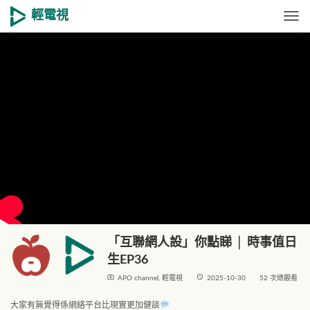
輕電視
Togg
「互聯網人設」你點睇 │ 時事值日
生EP36
live_tv
access_time
APO channel
,
輕電視
2025-10-30
52 次總觀看
大家有無覺得係網絡平台比現實更加健談