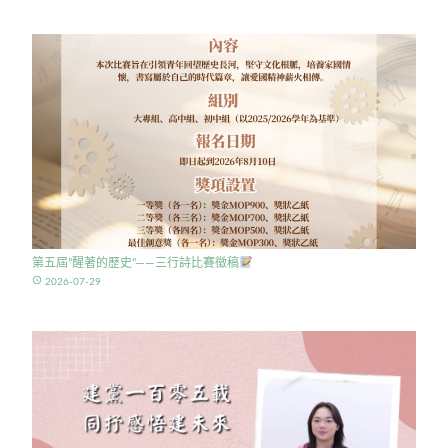
第五屆”醒著的歷史”——三行詩比賽徵稿
access_time
2026-07-29