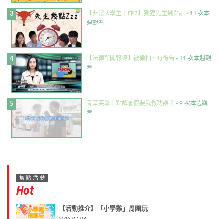
【非常大學生｜EP7】狐狸先生幾點訓
- 11 次本
週觀看
【法律新聞報導】被偷拍・有得告
- 11 次本週觀
看
青莘突擊｜點解暑假要我做功課？
- 9 次本週觀
看
焦點活動
Hot
【活動推介】「小學雞」周圍玩
2026-07-08