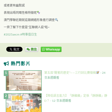
或者更有幽默感
表現出唔同嘅性格特徵呢
澳門學聯近期就這類網絡形象進行調查
一齊了解下什麼是“互聯網人設”啦~
#2025aecm
#時事值日生
微信
Whatsapp
熱門影片
第五屆”醒著的歷史”——三行詩比賽徵稿
- 24
次本週觀看
【降低語言能力】「靜雞雞」定係「靜靜雞」靜
D？
- 12 次本週觀看