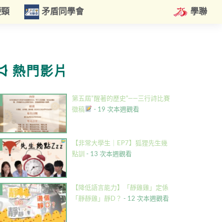
硬頸
矛盾同學會
學聯
熱門影片
第五屆”醒著的歷史”——三行詩比賽
徵稿
- 19 次本週觀看
【非常大學生｜EP7】狐狸先生幾
點訓
- 13 次本週觀看
【降低語言能力】「靜雞雞」定係
「靜靜雞」靜D？
- 12 次本週觀看