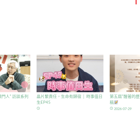
門人” 訪談系列
晶片繫責任，生命有歸宿 │ 時事值日
第五屆”醒著的歷
生EP45
稿
access_time
access_time
2026-07-29