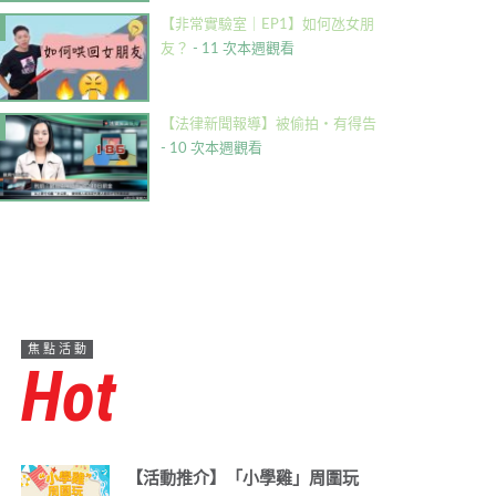
【非常實驗室｜EP1】如何氹女朋
友？
- 11 次本週觀看
【法律新聞報導】被偷拍・有得告
- 10 次本週觀看
焦點活動
Hot
【活動推介】「小學雞」周圍玩