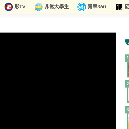
形TV
非常大學生
青莘360