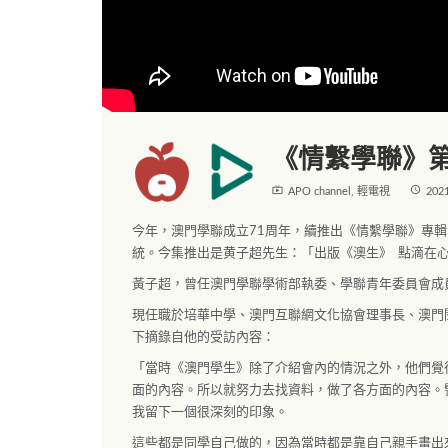
《情繫學聯》第
live_tv
access_time
APO channel
,
輕電視
202
今年，澳門學聯成立71周年，續推出《情繫學聯》專
統。今集推出是黄子超先生：「出版《澳生》 點滴在
黃子超，曾任澳門學聯學術部執委、學聯青年委員會成
現任職於培華中學、澳門互聯網文化協會理事長、澳門
下摘錄自他的受訪內容：
「當時《澳門學生》除了介紹會內的情況之外，他們覺
面的內容。所以就努力去找資料，做了各方面的內容。
我留下一個很深刻的印象。
這些都是同學自己做的，因為當時都是靠自己親手畫出