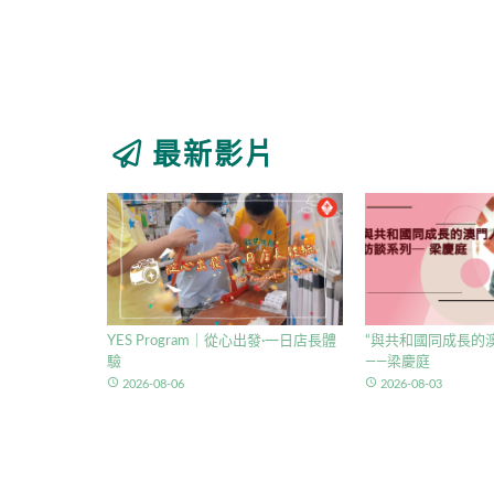
最新影片
YES Program｜從心出發·一日店長體
“與共和國同成長的澳
驗
——梁慶庭
access_time
access_time
2026-08-06
2026-08-03