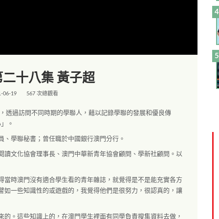
二十八集 黃子超
1-06-19
567 次總觀看
輯，透過訪問不同時期的學聯人，藉以記錄學聯的發展和優良傳
心」。
員、學聯秘書；曾任職於中國銀行澳門分行。
閱讀文化協會理事長、澳門中華新青年協會顧問、學新社顧問。以
得當時澳門沒有適合學生看的青年雜誌，就覺得是不是能充實各方
譬如一些知識性的或遊戲的，我覺得他們是很努力，很認真的，讓
來的。這些知識上的，在澳門學生裡面有同學負責搜集資料去做，