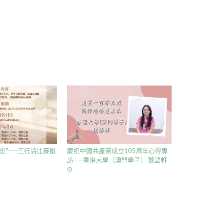
史”——三行詩比賽徵
慶祝中國共產黨成立105周年心得專
訪——香港大學（澳門學子） 魏語軒
access_time