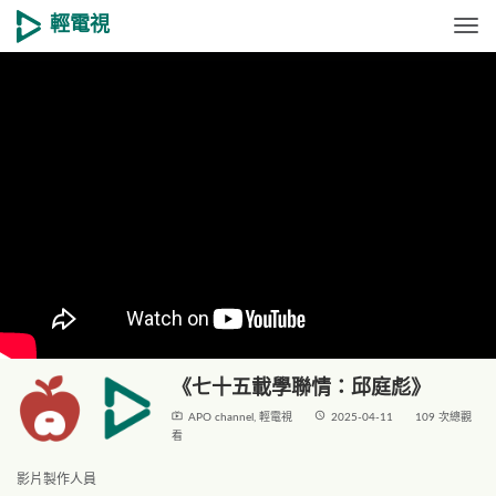
輕電視
Togg
《七十五載學聯情：邱庭彪》
live_tv
access_time
APO channel
,
輕電視
2025-04-11
109 次總觀
看
影片製作人員