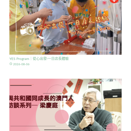
YES Program｜從心出發·一日店長體驗
access_time
2026-08-06