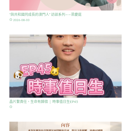
“與共和國同成長的澳門人” 訪談系列——梁慶庭
access_time
2026-08-03
晶片繫責任，生命有歸宿 │ 時事值日生EP45
access_time