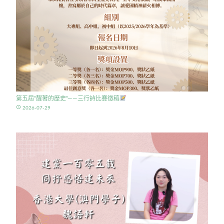
第五屆”醒著的歷史”——三行詩比賽徵稿
access_time
2026-07-29