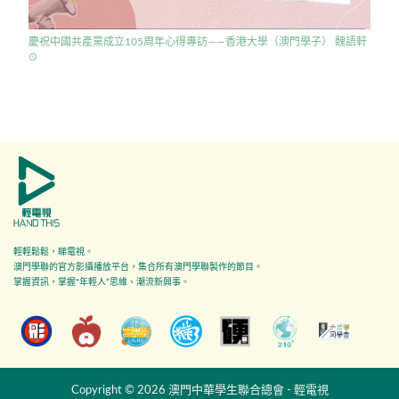
慶祝中國共產黨成立105周年心得專訪——香港大學（澳門學子） 魏語軒
access_time
輕輕鬆鬆，睇電視。
澳門學聯的官方影攝播放平台，集合所有澳門學聯製作的節目。
掌握資訊，掌握"年輕人”思維、潮流新興事。
Copyright © 2026 澳門中華學生聯合總會 - 輕電視