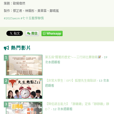
策劃：歐陽偉然
製作：鄧芷君、林姻彤、黃翠霖、鄺晴嵐
#2025aecm
#七十五載學聯情
微信
Whatsapp
熱門影片
第五屆”醒著的歷史”——三行詩比賽徵稿
- 19
次本週觀看
【非常大學生｜EP7】狐狸先生幾點訓
- 13 次本
週觀看
【降低語言能力】「靜雞雞」定係「靜靜雞」靜
D？
- 12 次本週觀看