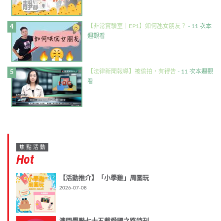
【非常實驗室｜EP1】如何氹女朋友？
- 11 次本
週觀看
【法律新聞報導】被偷拍・有得告
- 11 次本週觀
看
焦點活動
Hot
【活動推介】「小學雞」周圍玩
2026-07-08