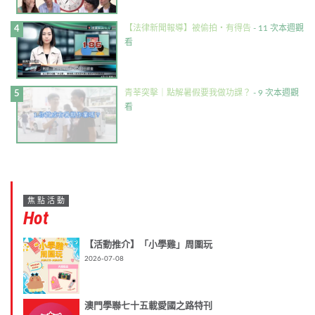
【法律新聞報導】被偷拍・有得告
- 11 次本週觀
看
青莘突擊｜點解暑假要我做功課？
- 9 次本週觀
看
焦點活動
Hot
【活動推介】「小學雞」周圍玩
2026-07-08
澳門學聯七十五載愛國之路特刊