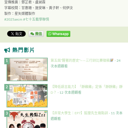
宣傳推廣：鄧芷君、盧昶霖
字幕校閱：甘惠珊、施安琳、黃子軒、何伊汶
製作：星矢媒體製作
#2025aecm
#七十五載學聯情
微信
Whatsapp
熱門影片
第五屆”醒著的歷史”——三行詩比賽徵稿
- 24
次本週觀看
【降低語言能力】「靜雞雞」定係「靜靜雞」靜
D？
- 12 次本週觀看
【非常大學生｜EP7】狐狸先生幾點訓
- 11 次本
週觀看