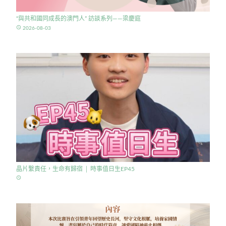
“與共和國同成長的澳門人” 訪談系列——梁慶庭
access_time
2026-08-03
晶片繫責任，生命有歸宿 │ 時事值日生EP45
access_time