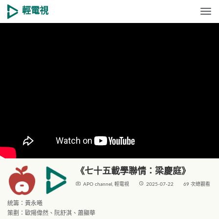
輕電視
Togg
《七十五載學聯情：梁慶庭》
live_tv
access_time
APO channel
,
輕電視
2025-07-22
69 次總觀看
統籌：黃永曦
策劃：歐陽偉然、阮舒淇、蕭顯華