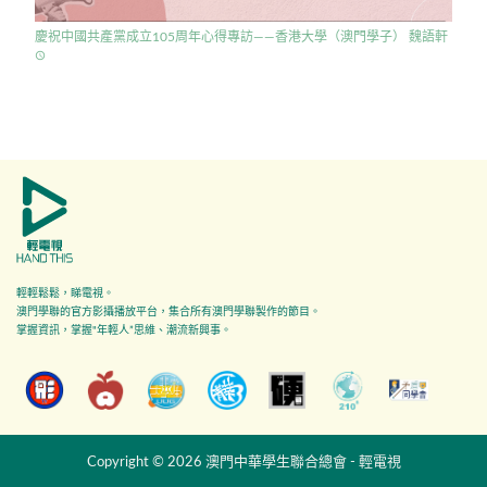
慶祝中國共產黨成立105周年心得專訪——香港大學（澳門學子） 魏語軒
access_time
輕輕鬆鬆，睇電視。
澳門學聯的官方影攝播放平台，集合所有澳門學聯製作的節目。
掌握資訊，掌握"年輕人”思維、潮流新興事。
Copyright © 2026 澳門中華學生聯合總會 - 輕電視