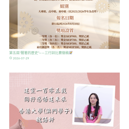
第五屆”醒著的歷史”——三行詩比賽徵稿
access_time
2026-07-29