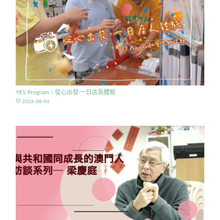
YES Program｜從心出發·一日店長體驗
access_time
2026-08-06